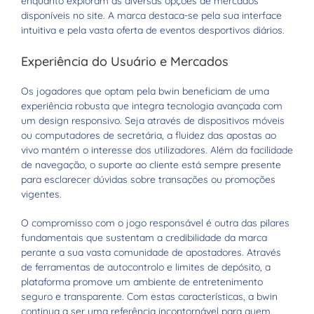
enquanto exploram as diversas opções de mercados
disponíveis no site. A marca destaca-se pela sua interface
intuitiva e pela vasta oferta de eventos desportivos diários.
Experiência do Usuário e Mercados
Os jogadores que optam pela bwin beneficiam de uma
experiência robusta que integra tecnologia avançada com
um design responsivo. Seja através de dispositivos móveis
ou computadores de secretária, a fluidez das apostas ao
vivo mantém o interesse dos utilizadores. Além da facilidade
de navegação, o suporte ao cliente está sempre presente
para esclarecer dúvidas sobre transações ou promoções
vigentes.
O compromisso com o jogo responsável é outra das pilares
fundamentais que sustentam a credibilidade da marca
perante a sua vasta comunidade de apostadores. Através
de ferramentas de autocontrolo e limites de depósito, a
plataforma promove um ambiente de entretenimento
seguro e transparente. Com estas características, a bwin
continua a ser uma referência incontornável para quem