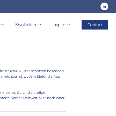
LinkedIn
Vorige
Volgende
Kwaliteiten
Inspiratie
Contact
ans ist das Erlebnis bei
bet365 live
der
rme Tiefe an angebotenen Wettmärkten.
nfrastruktur. Nutzer schätzen besonders
rreichbar ist. Zudem bietet die App
le bietet. Durch die stetige
sterte Spieler weltweit. Wer nach einer