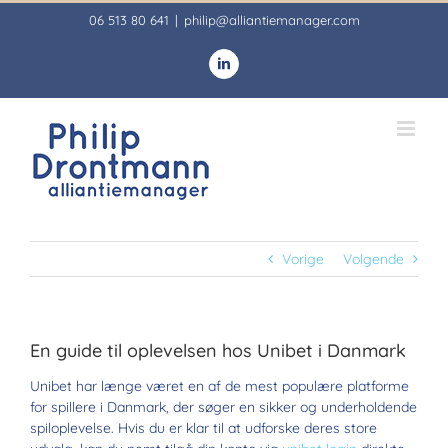
Ga
06 513 80 641
|
philip@alliantiemanager.com
naar
inhoud
LinkedIn
Vorige
Volgende
En guide til oplevelsen hos Unibet i Danmark
Unibet har længe været en af de mest populære platforme
for spillere i Danmark, der søger en sikker og underholdende
spiloplevelse. Hvis du er klar til at udforske deres store