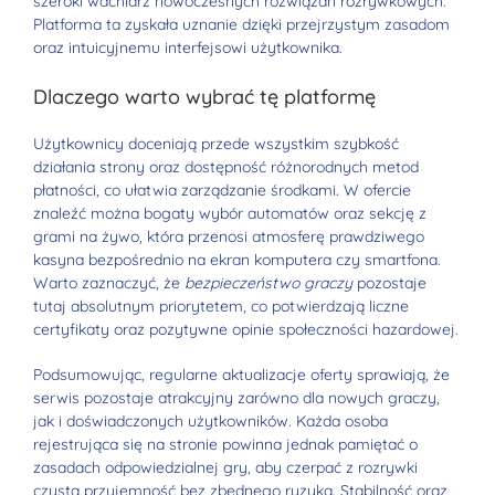
szeroki wachlarz nowoczesnych rozwiązań rozrywkowych.
Platforma ta zyskała uznanie dzięki przejrzystym zasadom
oraz intuicyjnemu interfejsowi użytkownika.
Dlaczego warto wybrać tę platformę
Użytkownicy doceniają przede wszystkim szybkość
działania strony oraz dostępność różnorodnych metod
płatności, co ułatwia zarządzanie środkami. W ofercie
znaleźć można bogaty wybór automatów oraz sekcję z
grami na żywo, która przenosi atmosferę prawdziwego
kasyna bezpośrednio na ekran komputera czy smartfona.
Warto zaznaczyć, że
bezpieczeństwo graczy
pozostaje
tutaj absolutnym priorytetem, co potwierdzają liczne
certyfikaty oraz pozytywne opinie społeczności hazardowej.
Podsumowując, regularne aktualizacje oferty sprawiają, że
serwis pozostaje atrakcyjny zarówno dla nowych graczy,
jak i doświadczonych użytkowników. Każda osoba
rejestrująca się na stronie powinna jednak pamiętać o
zasadach odpowiedzialnej gry, aby czerpać z rozrywki
czystą przyjemność bez zbędnego ryzyka. Stabilność oraz