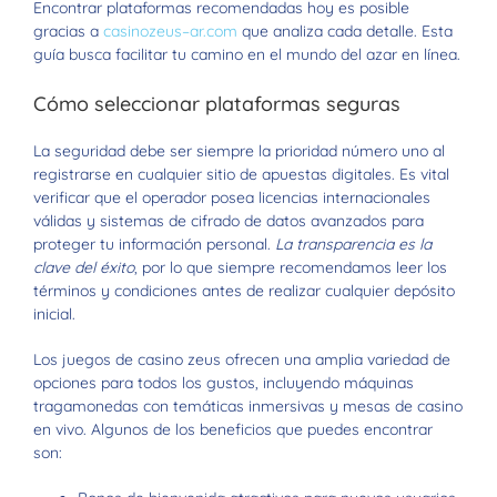
Encontrar plataformas recomendadas hoy es posible
gracias a
casinozeus–ar.com
que analiza cada detalle. Esta
guía busca facilitar tu camino en el mundo del azar en línea.
Cómo seleccionar plataformas seguras
La seguridad debe ser siempre la prioridad número uno al
registrarse en cualquier sitio de apuestas digitales. Es vital
verificar que el operador posea licencias internacionales
válidas y sistemas de cifrado de datos avanzados para
proteger tu información personal.
La transparencia es la
clave del éxito
, por lo que siempre recomendamos leer los
términos y condiciones antes de realizar cualquier depósito
inicial.
Los juegos de casino zeus ofrecen una amplia variedad de
opciones para todos los gustos, incluyendo máquinas
tragamonedas con temáticas inmersivas y mesas de casino
en vivo. Algunos de los beneficios que puedes encontrar
son: