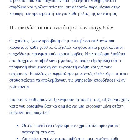
τεράστια ποικιλία παιχνιδιών που προσφέρει καθημερινά. Η
ασφάλεια και η αξιοπιστία των συναλλαγών παραμένουν στην
κορυφή των προτεραιοτήτων για κάθε μέλος της κοινότητας.
Η ποικιλία και οι δυνατότητες των παιχνιδιών
Οι χρήστες έχουν πρόσβαση σε μια πληθώρα επιλογών που
καλύπτουν κάθε γούστο, από κλασικά φρουτάκια μέχρι ζωντανά
παιχνίδια με πραγματικούς κρουπιέρηδες. Η πλατφόρμα διαθέτει
ένα σύγχρονο περιβάλλον εργασίας, το οποίο εξασφαλίζει ότι η
πλοήγηση είναι εύκολη και ευχάριστη ακόμη και για τους
αρχάριους. Επιπλέον,
η συμβατότητα με κινητές συσκευές
επιτρέπει
στους παίκτες να απολαμβάνουν τις υπηρεσίες οπουδήποτε κι αν
βρίσκονται.
Για όσους επιθυμούν να ξεκινήσουν το ταξίδι τους, αξίζει να έχουν
κατά νου ορισμένα βασικά σημεία για μια ισορροπημένη στάση
απέναντι στο παιχνίδι:
Θέστε πάντα ένα συγκεκριμένο χρηματικό όριο για τα
πονταρίσματα σας.
Αφιερώστε χρόνο για να διαβάσετε τους κανόνες κάθε