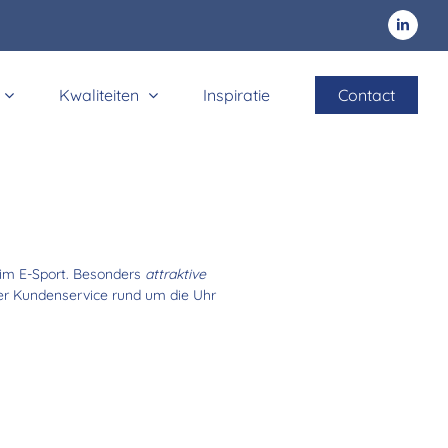
LinkedIn
Vorige
Volgende
Kwaliteiten
Inspiratie
Contact
n, bieten
fezbet sportwetten
ein wirklich
tmärkten.
 im E-Sport. Besonders
attraktive
er Kundenservice rund um die Uhr