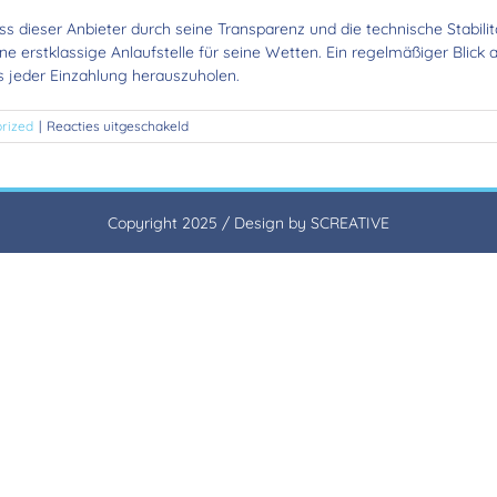
 dieser Anbieter durch seine Transparenz und die technische Stabilit
 eine erstklassige Anlaufstelle für seine Wetten. Ein regelmäßiger Blick
 jeder Einzahlung herauszuholen.
voor
rized
|
Reacties uitgeschakeld
Erfahrungen
mit
Fezbet:
Ein
Copyright 2025 / Design by
SCREATIVE
umfassender
Blick
auf
das
Wettangebot