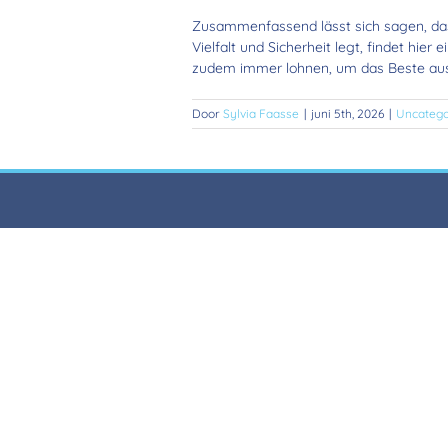
Zusammenfassend lässt sich sagen, dass
Vielfalt und Sicherheit legt, findet hier
zudem immer lohnen, um das Beste aus
Door
Sylvia Faasse
|
juni 5th, 2026
|
Uncatego