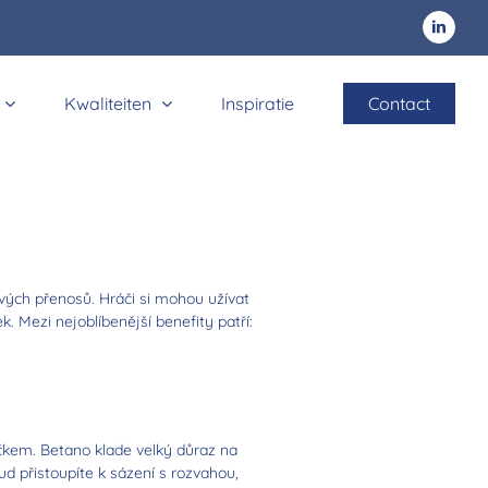
LinkedIn
Vorige
Volgende
Kwaliteiten
Inspiratie
Contact
e spolehlivou platformu pro sportovní
avigaci i pro naprosté začátečníky.
vých přenosů. Hráči si mohou užívat
. Mezi nejoblíbenější benefity patří:
čkem. Betano klade velký důraz na
ud přistoupíte k sázení s rozvahou,