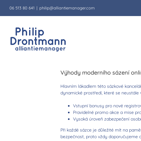
Ga
06 513 80 641
|
philip@alliantiemanager.com
naar
inhoud
Jak začít sázet a bavit se u B
Sázková kancelář Betano se stala v posl
tipování,
betano
nabízí širokou škálu ku
Výhody moderního sázení onl
Hlavním lákadlem této sázkové kancelář
dynamické prostředí, které se neustále v
Vstupní bonusy pro nové registro
Pravidelné promo akce a mise pro
Vysoká úroveň zabezpečení osob
Při každé sázce je důležité mít na pam
bezpečnost, proto vždy doporučujeme ověř