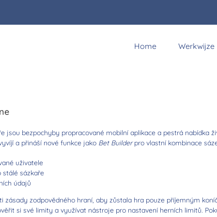
Home
Werkwijze
etano v České republice
edních letech velmi oblíbenou volbou mezi českými hráči. Pokud hledát
rzů a bonusů. Webové rozhraní je navíc intuitivní a umožňuje snadnou n
ine
e jsou bezpochyby propracované mobilní aplikace a pestrá nabídka ži
yvíjí a přináší nové funkce jako
Bet Builder
pro vlastní kombinace sázek
vané uživatele
 stálé sázkaře
ních údajů
ěti zásady zodpovědného hraní, aby zůstala hra pouze příjemným koní
it si své limity a využívat nástroje pro nastavení herních limitů. Pok