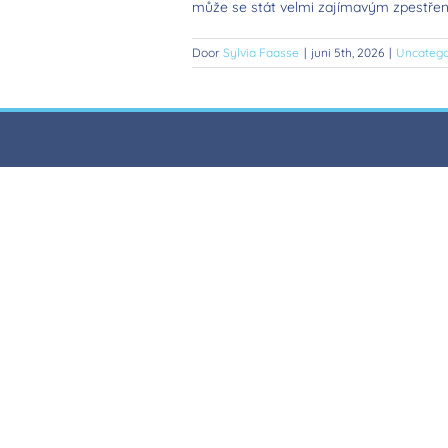
může se stát velmi zajímavým zpestření
Door
Sylvia Faasse
|
juni 5th, 2026
|
Uncatego